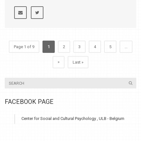
Page 1 of 9
1
2
3
4
5
...
»
Last »
FACEBOOK PAGE
Center for Social and Cultural Psychology , ULB - Belgium