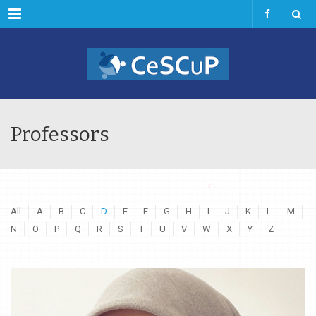
Menu
Professors
All
A
B
C
D
E
F
G
H
I
J
K
L
M
N
O
P
Q
R
S
T
U
V
W
X
Y
Z