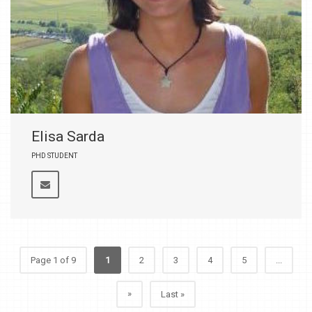
Elisa Sarda
PHD STUDENT
Page 1 of 9
1
2
3
4
5
...
»
Last »