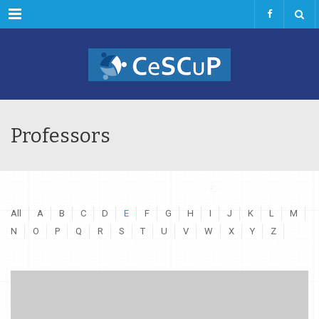
Menu
Professors
All
A
B
C
D
E
F
G
H
I
J
K
L
M
N
O
P
Q
R
S
T
U
V
W
X
Y
Z