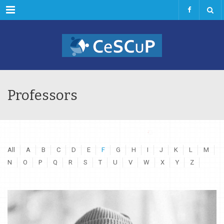
Menu
Professors
All
A
B
C
D
E
F
G
H
I
J
K
L
M
N
O
P
Q
R
S
T
U
V
W
X
Y
Z