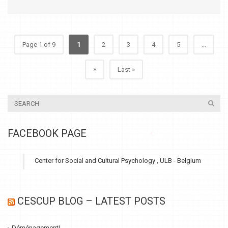
Page 1 of 9
1
2
3
4
5
...
»
Last »
FACEBOOK PAGE
Center for Social and Cultural Psychology , ULB - Belgium
CESCUP BLOG – LATEST POSTS
Déménagement!