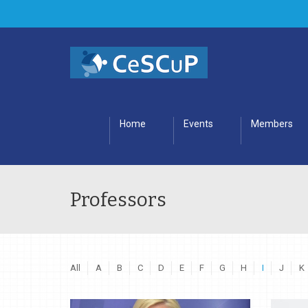
Home
Events
Members
Professors
All
A
B
C
D
E
F
G
H
I
J
K