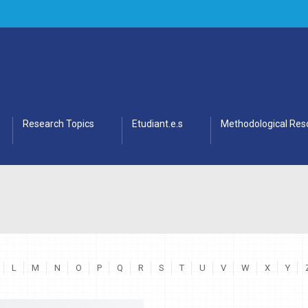
Research Topics
Etudiant.e.s
Methodological Res
L
M
N
O
P
Q
R
S
T
U
V
W
X
Y