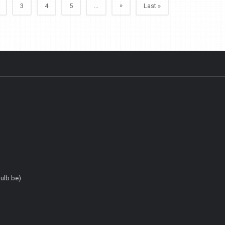
»
3
4
5
...
Last »
ulb.be)