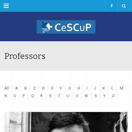
Menu
Professors
All
A
B
C
D
E
F
G
H
I
J
K
L
M
N
O
P
Q
R
S
T
U
V
W
X
Y
Z