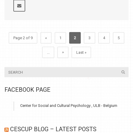
Page 2 of 9
«
1
2
3
4
5
»
...
Last »
FACEBOOK PAGE
Center for Social and Cultural Psychology , ULB - Belgium
CESCUP BLOG – LATEST POSTS