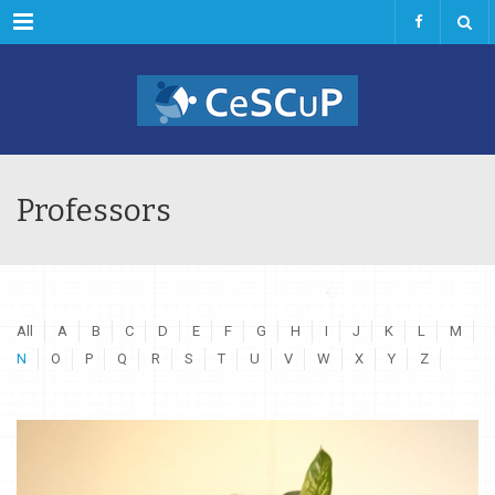
Menu
Professors
All
A
B
C
D
E
F
G
H
I
J
K
L
M
N
O
P
Q
R
S
T
U
V
W
X
Y
Z