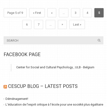
Page 5 of 9
« First
«
...
3
4
5
»
6
7
...
Last »
FACEBOOK PAGE
Center for Social and Cultural Psychology , ULB - Belgium
CESCUP BLOG – LATEST POSTS
Déménagement!
L’éducation de l’esprit critique à l’école pour une société plus égalitaire