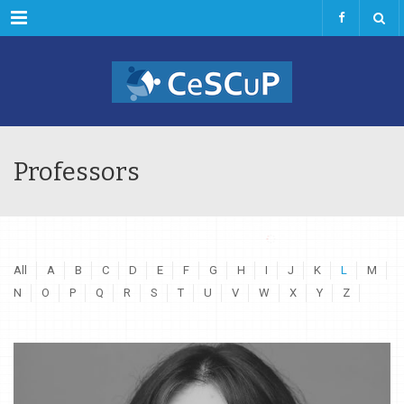
Menu
Professors
All
A
B
C
D
E
F
G
H
I
J
K
L
M
N
O
P
Q
R
S
T
U
V
W
X
Y
Z