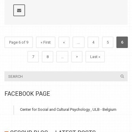
Page 6 of 9
« First
«
...
4
5
6
»
7
8
...
Last »
FACEBOOK PAGE
Center for Social and Cultural Psychology , ULB - Belgium