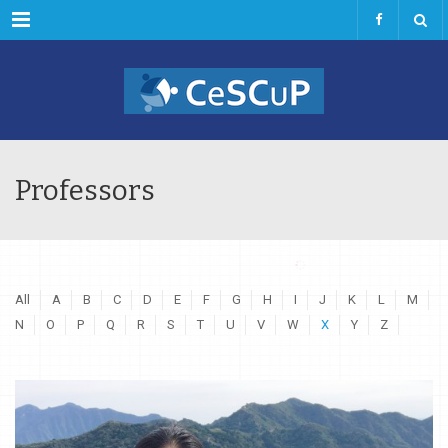
Menu
Professors
All
A
B
C
D
E
F
G
H
I
J
K
L
M
N
O
P
Q
R
S
T
U
V
W
X
Y
Z