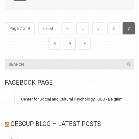
Page 7 of 9
« First
«
...
5
6
7
»
8
9
FACEBOOK PAGE
Center for Social and Cultural Psychology , ULB - Belgium
CESCUP BLOG – LATEST POSTS