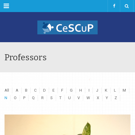
Menu
Professors
All
A
B
C
D
E
F
G
H
I
J
K
L
M
N
O
P
Q
R
S
T
U
V
W
X
Y
Z