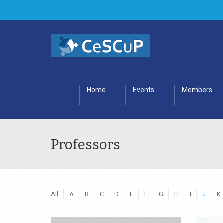
Home
Events
Members
Professors
All
A
B
C
D
E
F
G
H
I
J
K