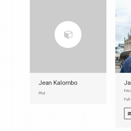
Jean Kalombo
Ja
FUL
Phd
Ful