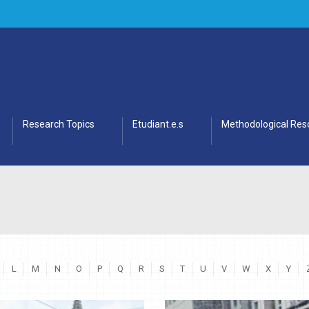
Research Topics
Etudiant.e.s
Methodological Res
L
M
N
O
P
Q
R
S
T
U
V
W
X
Y