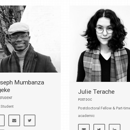
seph Mumbanza
geke
Julie Terache
 STUDENT
POST DOC
 Student
Postdoctoral Fellow & Part-tim
academic