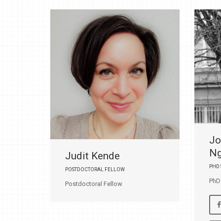
Jo
N
Judit Kende
PHD
POSTDOCTORAL FELLOW
PhD
Postdoctoral Fellow