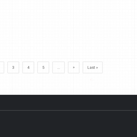
»
3
4
5
...
Last »