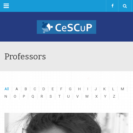
Menu
Professors
All
A
B
C
D
E
F
G
H
I
J
K
L
M
N
O
P
Q
R
S
T
U
V
W
X
Y
Z