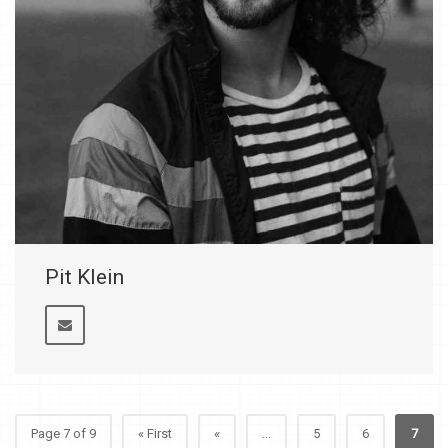
Pit Klein
Page 7 of 9
« First
«
...
5
6
7