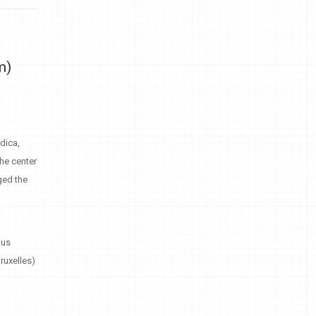
m)
dica,
he center
ged the
pus
ruxelles)