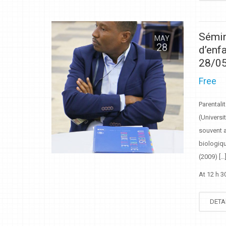
Sémin
MAY
28
d’enf
28/05
Free
Parentali
(Universi
souvent 
biologiqu
(2009) […
At 12 h 3
DETA