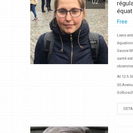
02
régul
équat
Free
Liens ent
équations
Savoie Mo
santé est
récemment
At 12 h 3
30 Avenu
Solbosch 
DETA