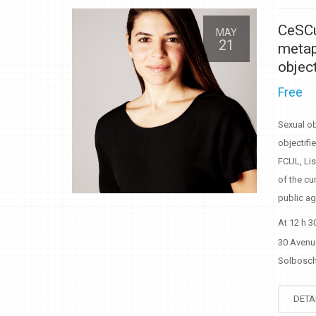
CeSCu
MAY
21
metap
objec
Free
Sexual o
objectifi
FCUL, Lis
of the c
public a
At 12 h 3
30 Avenu
Solbosch 
DETA