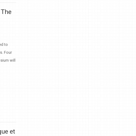
: The
ed to
s. Four
osium will
que et