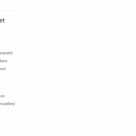
et
)
iversité
 dans
sont
pus
ruxelles)