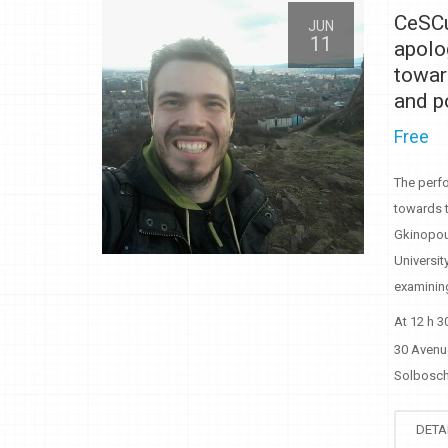
CeSCu
JUN
11
apolo
towar
and p
Free
The perfo
towards t
Gkinopou
Universit
examining
At 12 h 3
30 Avenu
Solbosch 
DETA