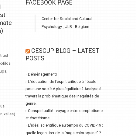
FACEBOOK PAGE
l
ust
Center for Social and Cultural
imate
Psychology , ULB - Belgium
m)
CESCUP BLOG – LATEST
trust
POSTS
eofilos
oups,
Déménagement!
L’éducation de l’esprit critique à l’école
pour une société plus égalitaire ? Analyse à
travers la problématique des inégalités de
genre.
pus
Conspiritualité : voyage entre complotisme
ruxelles)
et ésotérisme
L'idéal scientifique au temps du COVID-19 :
quelle leçon tirer de la "saga chloroquine" ?