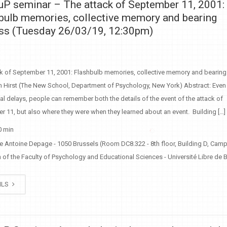
P seminar – The attack of September 11, 2001:
bulb memories, collective memory and bearing
ss (Tuesday 26/03/19, 12:30pm)
ck of September 11, 2001: Flashbulb memories, collective memory and bearing
am Hirst (The New School, Department of Psychology, New York) Abstract: Even 
al delays, people can remember both the details of the event of the attack of
 11, but also where they were when they learned about an event. Building […]
0 min
e Antoine Depage - 1050 Brussels (Room DC8.322 - 8th floor, Building D, Cam
of the Faculty of Psychology and Educational Sciences - Université Libre de B
ILS