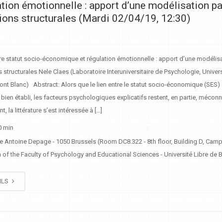
ation émotionnelle : apport d’une modélisation pa
ions structurales (Mardi 02/04/19, 12:30)
re statut socio-économique et régulation émotionnelle : apport d’une modélis
 structurales Nele Claes (Laboratoire Interuniversitaire de Psychologie, Univer
nt Blanc) Abstract: Alors que le lien entre le statut socio-économique (SES) 
 bien établi, les facteurs psychologiques explicatifs restent, en partie, mécon
, la littérature s’est intéressée à […]
0 min
e Antoine Depage - 1050 Brussels (Room DC8.322 - 8th floor, Building D, Cam
of the Faculty of Psychology and Educational Sciences - Université Libre de B
ILS