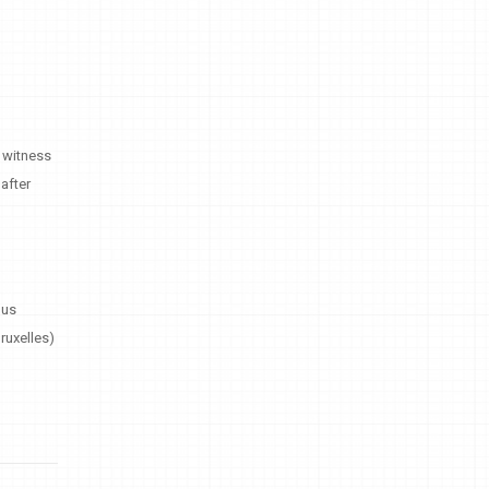
 witness
after
pus
ruxelles)