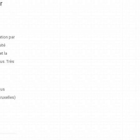
r
ation par
sité
et la
nus. Très
pus
ruxelles)