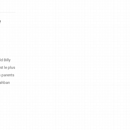
e
d Billy
st le plus
s parents
Rahban