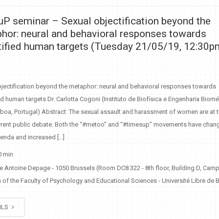
P seminar – Sexual objectification beyond the
hor: neural and behavioral responses towards
tified human targets (Tuesday 21/05/19, 12:30p
bjectification beyond the metaphor: neural and behavioral responses towards
ed human targets Dr. Carlotta Cogoni (Instituto de Biofísica e Engenharia Biomé
boa, Portugal) Abstract: The sexual assault and harassment of women are at t
urrent public debate. Both the “#metoo” and “#timesup” movements have chan
genda and increased […]
0 min
e Antoine Depage - 1050 Brussels (Room DC8.322 - 8th floor, Building D, Cam
of the Faculty of Psychology and Educational Sciences - Université Libre de B
ILS