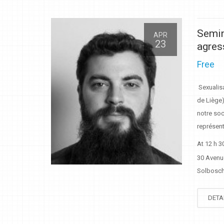
Semin
APR
23
agres
Free
Sexualisa
de Liège)
notre so
représen
At 12 h 3
30 Avenu
Solbosch 
DETA