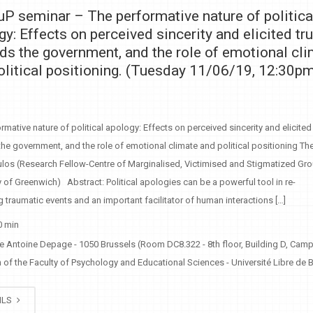
P seminar – The performative nature of politica
gy: Effects on perceived sincerity and elicited tr
ds the government, and the role of emotional cl
olitical positioning. (Tuesday 11/06/19, 12:30p
rmative nature of political apology: Effects on perceived sincerity and elicited 
he government, and the role of emotional climate and political positioning Th
los (Research Fellow-Centre of Marginalised, Victimised and Stigmatized Gr
y of Greenwich) Abstract: Political apologies can be a powerful tool in re-
 traumatic events and an important facilitator of human interactions […]
0 min
e Antoine Depage - 1050 Brussels (Room DC8.322 - 8th floor, Building D, Cam
of the Faculty of Psychology and Educational Sciences - Université Libre de B
ILS