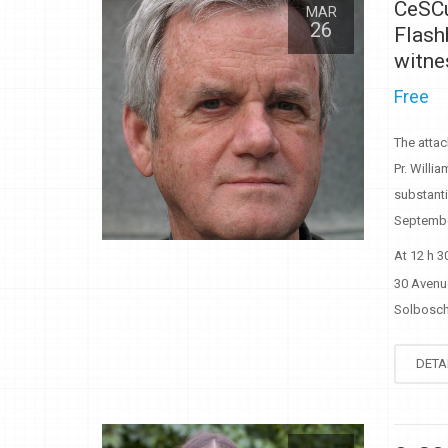
CeSCu
MAR
26
Flash
witne
Free
The atta
Pr. Willi
substanti
September
At 12 h 3
30 Avenu
Solbosch 
DETA