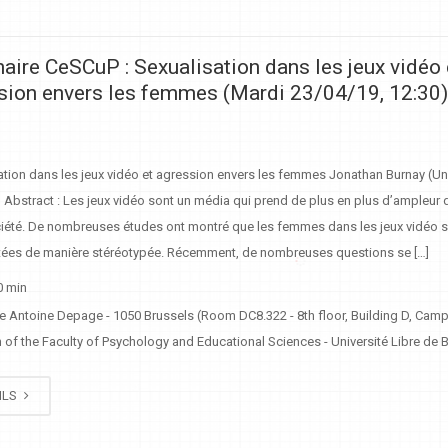
aire CeSCuP : Sexualisation dans les jeux vidéo 
sion envers les femmes (Mardi 23/04/19, 12:30
tion dans les jeux vidéo et agression envers les femmes Jonathan Burnay (Un
 Abstract : Les jeux vidéo sont un média qui prend de plus en plus d’ampleur
ciété. De nombreuses études ont montré que les femmes dans les jeux vidéo 
tées de manière stéréotypée. Récemment, de nombreuses questions se […]
0 min
e Antoine Depage - 1050 Brussels (Room DC8.322 - 8th floor, Building D, Cam
of the Faculty of Psychology and Educational Sciences - Université Libre de B
ILS