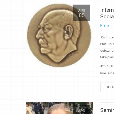
Inter
APR
05
Socia
Free
On Friday
Prof. Jol
outstandi
take plac
At 9 h 00
Rue Duca
DETA
Semin
APR