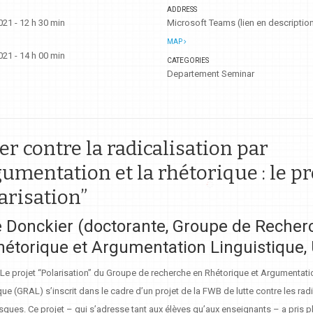
ADDRESS
21 - 12 h 30 min
Microsoft Teams (lien en descriptio
MAP
21 - 14 h 00 min
CATEGORIES
Departement Seminar
er contre la radicalisation par
gumentation et la rhétorique : le pr
arisation”
e
Donckier (doctorante, Groupe de Recher
hétorique et Argumentation Linguistique,
. Le projet “Polarisation” du Groupe de recherche en Rhétorique et Argumentati
que (GRAL) s’inscrit dans le cadre d’un projet de la FWB de lutte contre les ra
risques. Ce projet – qui s’adresse tant aux élèves qu’aux enseignants – a pris p