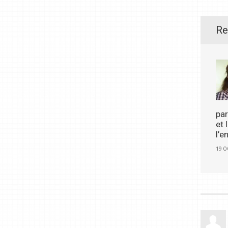
Re
par
et
l’e
19 O