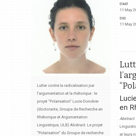
START
11 May 20
END
11 May 20
Lutt
l’ar
“Pol
Lutter contre la radicalisation par
l'argumentation et la rhétorique : le
Luci
projet "Polarisation" Lucie Donckier
en R
(doctorante, Groupe de Recherche en
Rhétorique et Argumentation
Abstract
Linguistique, ULB) Abstract. Le projet
Linguisti
"Polarisation" du Groupe de recherche
et leurs 