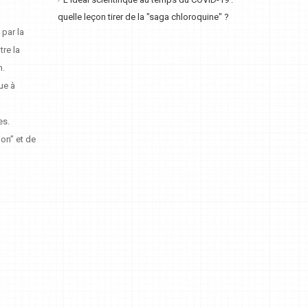
L'idéal scientifique au temps du COVID-19 :
quelle leçon tirer de la "saga chloroquine" ?
 par la
tre la
n.
que à
s
es.
ion” et de