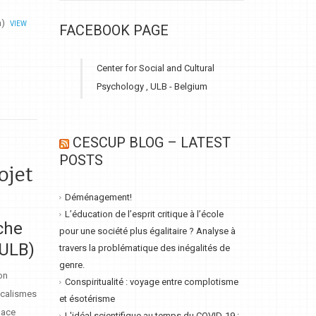
n)
VIEW
FACEBOOK PAGE
Center for Social and Cultural
Psychology , ULB - Belgium
CESCUP BLOG – LATEST
POSTS
ojet
Déménagement!
L’éducation de l’esprit critique à l’école
che
pour une société plus égalitaire ? Analyse à
 ULB)
travers la problématique des inégalités de
genre.
on
Conspiritualité : voyage entre complotisme
dicalismes
et ésotérisme
lace