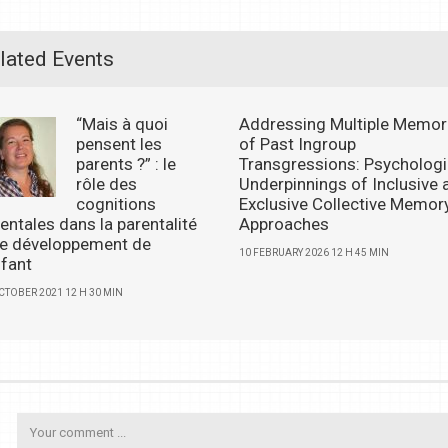
lated Events
“Mais à quoi
Addressing Multiple Memor
pensent les
of Past Ingroup
parents ?” : le
Transgressions: Psychologi
rôle des
Underpinnings of Inclusive 
cognitions
Exclusive Collective Memor
entales dans la parentalité
Approaches
 le développement de
10 FEBRUARY 2026 12 H 45 MIN
nfant
CTOBER 2021 12 H 30 MIN