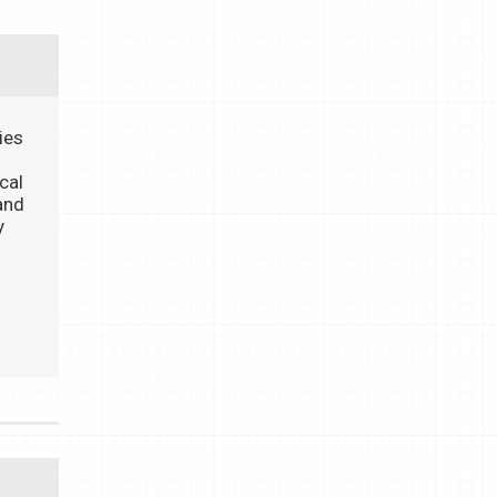
ies
cal
and
y