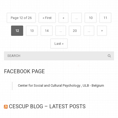
Page 12 of 26
« First
«
...
10
11
»
12
13
14
...
20
...
Last »
FACEBOOK PAGE
Center for Social and Cultural Psychology , ULB - Belgium
CESCUP BLOG – LATEST POSTS