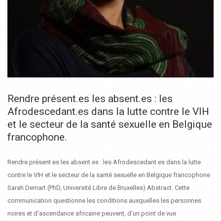
Rendre présent.es les absent.es : les
Afrodescedant.es dans la lutte contre le VIH
et le secteur de la santé sexuelle en Belgique
francophone.
Rendre présent.es les absent.es : les Afrodescedant.es dans la lutte
contre le VIH et le secteur de la santé sexuelle en Belgique francophone
Sarah Demart (PhD, Université Libre de Bruxelles) Abstract. Cette
communication questionne les conditions auxquelles les personnes
noires et d’ascendance africaine peuvent, d’un point de vue