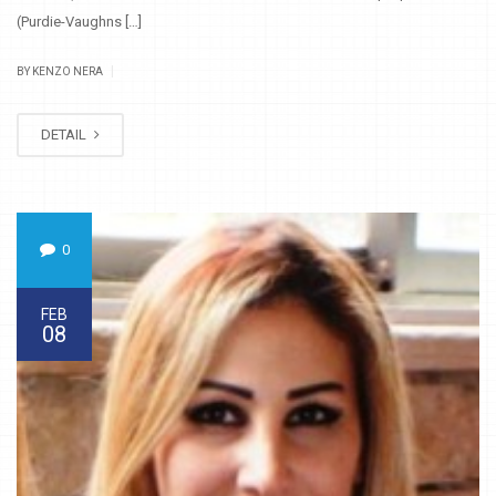
(Purdie-Vaughns […]
|
BY KENZO NERA
DETAIL
0
FEB
08