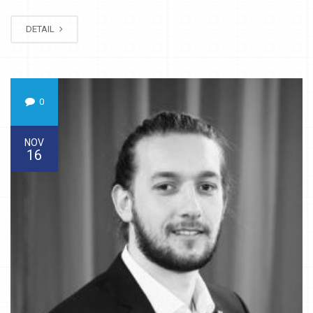
DETAIL
0
NOV
16