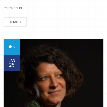
|
BY KENZO NERA
DETAIL
0
JAN
25