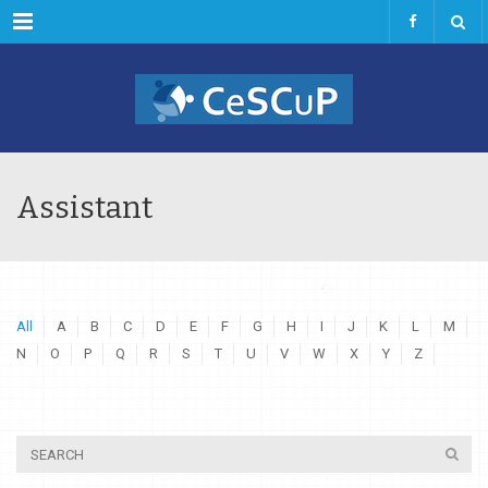
Menu
Assistant
All
A
B
C
D
E
F
G
H
I
J
K
L
M
N
O
P
Q
R
S
T
U
V
W
X
Y
Z